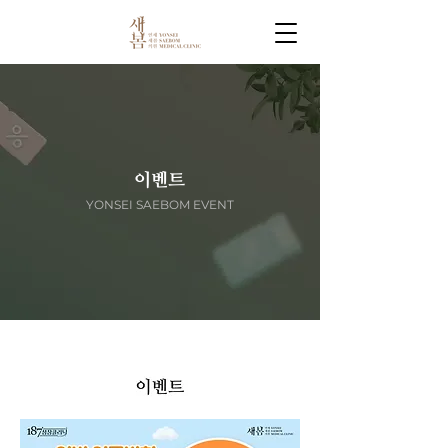
​이벤트
YONSEI SAEBOM EVENT